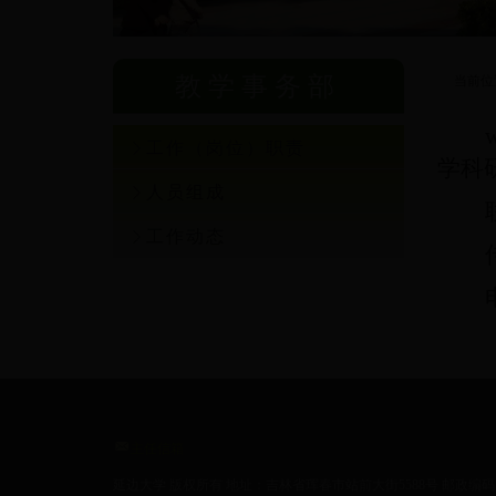
教学事务部
当前位
工作（岗位）职责
学科
人员组成
工作动态
主任信箱
延边大学 版权所有 地址：吉林省珲春市站前大街5588号 邮政编码：1333