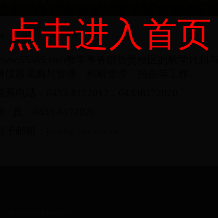
点击进入首页
首页
教学事务部
置：
www.55365.com教学事务部负责校区的教学
研仪器采购与管理、科研管理、招生等工作。
联系电话：
0433-8172012；04338172020
传
真：
0433-8172020
电子邮箱：
jxswb@ybu.edu.cn
00 吉ICP备05001997号