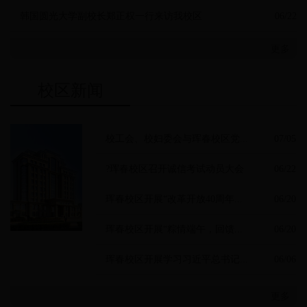
韩国圆光大学副校长郑正权一行来访我校区
06/22
更多
校区新闻
校工会、校妇委会与珲春校区党...
07/05
?珲春校区召开诚信考试动员大会
06/22
珲春校区开展“改革开放40周年...
06/20
珲春校区开展“粽情端午，回馈...
06/20
珲春校区开展学习习近平总书记...
06/06
更多